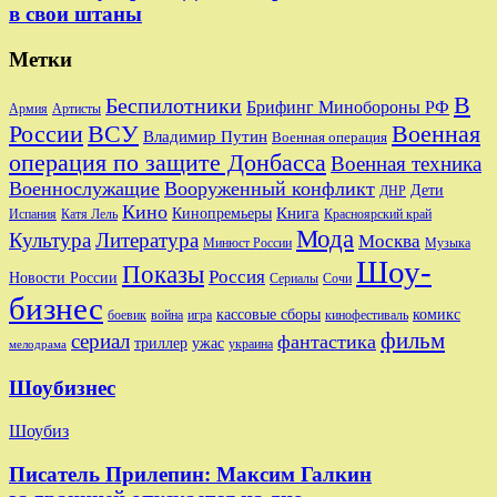
в свои штаны
Метки
В
Беспилотники
Брифинг Минобороны РФ
Артисты
Армия
Военная
России
ВСУ
Владимир Путин
Военная операция
операция по защите Донбасса
Военная техника
Военнослужащие
Вооруженный конфликт
Дети
ДНР
Кино
Кинопремьеры
Книга
Красноярский край
Испания
Катя Лель
Мода
Культура
Литература
Москва
Минюст России
Музыка
Шоу-
Показы
Россия
Новости России
Сериалы
Сочи
бизнес
комикс
кассовые сборы
боевик
игра
кинофестиваль
война
фильм
сериал
фантастика
триллер
ужас
украина
мелодрама
Шоубизнес
Шоубиз
Писатель Прилепин: Максим Галкин