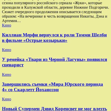
сезона популярного российского сериала «Жуки», которые
проходили в Калужской области, деревне Нижние Подгоричи.
Сюжет очередного продолжения описывается следующим
образом: «На вечеринке в честь возвращения Никиты, Дэна и
Артемия…
Кино
Киллиан Мерфи вернулся к роли Томми Шелби
в фильме «Острые козырьки»
Кино
У ремейка «Твари из Черной Лагуны» появился
сценарист
Кино
Завершились съемки «Мира Юрского периода
4» со Скарлетт Йоханссон
Кино
Новый Супермен Дэвид Коренсвет не мог влезть