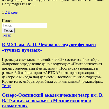
Gettyimages.ru Об…
Пагинация
1
2
Далее
записей
Поиск
Поиск
Театр
В МХТ им. А. П. Чехова исследуют феномен
«тучных нулевых»
Премьера спектакля «Флешбэк 2002» состоится 4 октября.
Жанровое определение дано следующее: «Психологическая
драма с элементами фантастики». Постановка родилась в
рамках 6-й лаборатории «АРТХАБ», которая проходила в
декабре 2023 года под девизом «Воспоминания о будущем».
Кроме того, лаборатория была сочинительской: режиссёры…
Театр
Северо-Осетинский академический театр им. В.
В. Тхапсаева покажет в Москве истории о
сломах эпох