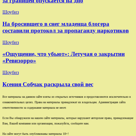
за границей опускается на дно
Шоубиз
На бросившего в снег младенца блогера
составили протокол за пропаганду наркотиков
Шоубиз
«Ощущение, что убьют»: Летучая о закрытии
«Ревизорро»
Шоубиз
Ксения Собчак раскрыла свой вес
Все материалы на данном сайте взяты из открытых источников и предоставляются исключительно в
ознакомительных целях. Права на материалы принадлежат их владельцам. Администрация сайта
ответственности за содержание материала не несет.
Если Вы обнаружили на нашем сайте материалы, которые нарушают авторские права, принадлежащие
Вам, Вашей компании или организации, пожалуйста, сообщите нам.
На сайте могут быть опубликованы материалы 18+!