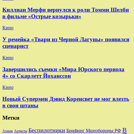
Киллиан Мерфи вернулся к роли Томми Шелби
в фильме «Острые козырьки»
Кино
У ремейка «Твари из Черной Лагуны» появился
сценарист
Кино
Завершились съемки «Мира Юрского периода
4» со Скарлетт Йоханссон
Кино
Новый Супермен Дэвид Коренсвет не мог влезть
в свои штаны
Метки
В
Беспилотники
Брифинг Минобороны РФ
Артисты
Армия