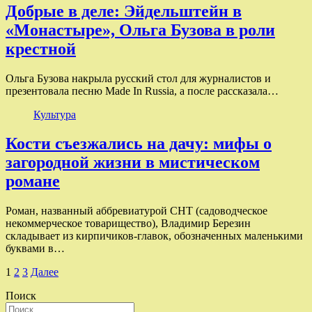
Добрые в деле: Эйдельштейн в
«Монастыре», Ольга Бузова в роли
крестной
Ольга Бузова накрыла русский стол для журналистов и
презентовала песню Made In Russia, а после рассказала…
Культура
Кости съезжались на дачу: мифы о
загородной жизни в мистическом
романе
Роман, названный аббревиатурой СНТ (садоводческое
некоммерческое товарищество), Владимир Березин
складывает из кирпичиков-главок, обозначенных маленькими
буквами в…
Пагинация
1
2
3
Далее
записей
Поиск