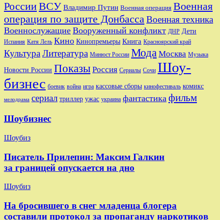
Военная
России
ВСУ
Владимир Путин
Военная операция
операция по защите Донбасса
Военная техника
Военнослужащие
Вооруженный конфликт
Дети
ДНР
Кино
Кинопремьеры
Книга
Красноярский край
Испания
Катя Лель
Мода
Культура
Литература
Москва
Минюст России
Музыка
Шоу-
Показы
Россия
Новости России
Сериалы
Сочи
бизнес
комикс
кассовые сборы
боевик
игра
кинофестиваль
война
фильм
сериал
фантастика
триллер
ужас
украина
мелодрама
Шоубизнес
Шоубиз
Писатель Прилепин: Максим Галкин
за границей опускается на дно
Шоубиз
На бросившего в снег младенца блогера
составили протокол за пропаганду наркотиков