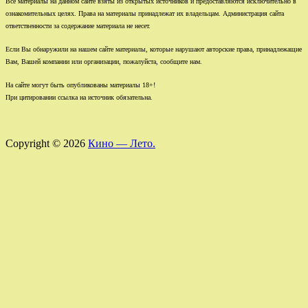
Все материалы на данном сайте взяты из открытых источников и предоставляются исключительно в
ознакомительных целях. Права на материалы принадлежат их владельцам. Администрация сайта
ответственности за содержание материала не несет.
Если Вы обнаружили на нашем сайте материалы, которые нарушают авторские права, принадлежащие
Вам, Вашей компании или организации, пожалуйста, сообщите нам.
На сайте могут быть опубликованы материалы 18+!
При цитировании ссылка на источник обязательна.
Copyright © 2026
Кино — Лето.