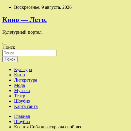
Перейти
Воскресенье, 9 августа, 2026
к
содержимому
Кино — Лето.
Культурный портал.
Поиск
Поиск
Культура
Кино
Литература
Мода
Музыка
Театр
Шоубиз
Карта сайта
Главная
Шоубиз
Ксения Собчак раскрыла свой вес