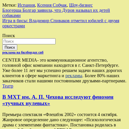
Метки:
Испания
,
Ксения Собчак
,
Шоу-бизнес
Навигация
Блогерша Болгар заявила, что Дуров называл их детей
собаками
по
Игра в бисы: Владимир Спиваков отметил юбилей с двумя
записям
оркестрами
Поиск
Поиск
реклама на билбордах спб
CENTER MEDIA- это коммуникационное агентство,
головной офис компании находится в г. Санкт-Петербурге.
Уже более 11 лет мы успешно решаем задачи наших дорогих
клиентов в сфере маркетинга и
рекламы
. Более 80% наших
заказчиков стали нашими постоянными друзьями-партнерами.
Театр
В МХТ им. А. П. Чехова исследуют феномен
«тучных нулевых»
Премьера спектакля «Флешбэк 2002» состоится 4 октября.
Жанровое определение дано следующее: «Психологическая
драма с элементами фантастики». Постановка родилась в