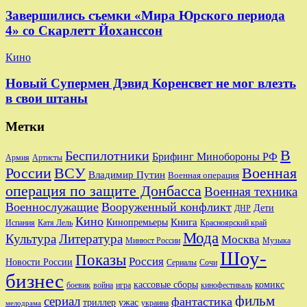
Завершились съемки «Мира Юрского периода
4» со Скарлетт Йоханссон
Кино
Новый Супермен Дэвид Коренсвет не мог влезть
в свои штаны
Метки
В
Беспилотники
Брифинг Минобороны РФ
Артисты
Армия
Военная
России
ВСУ
Владимир Путин
Военная операция
операция по защите Донбасса
Военная техника
Военнослужащие
Вооруженный конфликт
Дети
ДНР
Кино
Кинопремьеры
Книга
Красноярский край
Испания
Катя Лель
Мода
Культура
Литература
Москва
Минюст России
Музыка
Шоу-
Показы
Россия
Новости России
Сериалы
Сочи
бизнес
комикс
кассовые сборы
боевик
игра
кинофестиваль
война
фильм
сериал
фантастика
триллер
ужас
украина
мелодрама