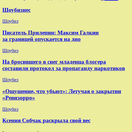
Шоубизнес
Шоубиз
Писатель Прилепин: Максим Галкин
за границей опускается на дно
Шоубиз
На бросившего в снег младенца блогера
составили протокол за пропаганду наркотиков
Шоубиз
«Ощущение, что убьют»: Летучая о закрытии
«Ревизорро»
Шоубиз
Ксения Собчак раскрыла свой вес