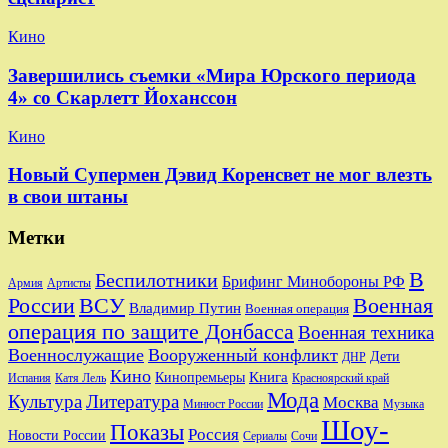
Кино
Завершились съемки «Мира Юрского периода
4» со Скарлетт Йоханссон
Кино
Новый Супермен Дэвид Коренсвет не мог влезть
в свои штаны
Метки
В
Беспилотники
Брифинг Минобороны РФ
Артисты
Армия
Военная
России
ВСУ
Владимир Путин
Военная операция
операция по защите Донбасса
Военная техника
Военнослужащие
Вооруженный конфликт
Дети
ДНР
Кино
Кинопремьеры
Книга
Красноярский край
Испания
Катя Лель
Мода
Культура
Литература
Москва
Минюст России
Музыка
Шоу-
Показы
Россия
Новости России
Сериалы
Сочи