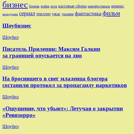
бизнес
комикс
кассовые сборы
боевик
игра
кинофестиваль
война
фильм
сериал
фантастика
триллер
ужас
украина
мелодрама
Шоубизнес
Шоубиз
Писатель Прилепин: Максим Галкин
за границей опускается на дно
Шоубиз
На бросившего в снег младенца блогера
составили протокол за пропаганду наркотиков
Шоубиз
«Ощущение, что убьют»: Летучая о закрытии
«Ревизорро»
Шоубиз