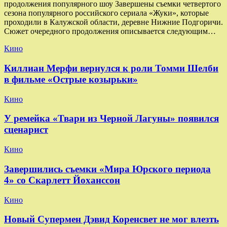
продолжения популярного шоу Завершены съемки четвертого
сезона популярного российского сериала «Жуки», которые
проходили в Калужской области, деревне Нижние Подгоричи.
Сюжет очередного продолжения описывается следующим…
Кино
Киллиан Мерфи вернулся к роли Томми Шелби
в фильме «Острые козырьки»
Кино
У ремейка «Твари из Черной Лагуны» появился
сценарист
Кино
Завершились съемки «Мира Юрского периода
4» со Скарлетт Йоханссон
Кино
Новый Супермен Дэвид Коренсвет не мог влезть