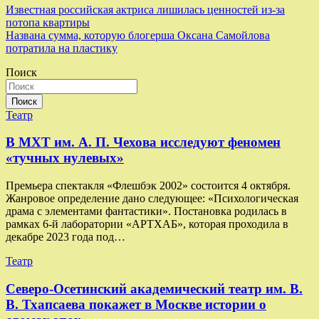
Навигация
Известная российская актриса лишилась ценностей из-за
потопа квартиры
по
Названа сумма, которую блогерша Оксана Самойлова
записям
потратила на пластику
Поиск
Поиск
Театр
В МХТ им. А. П. Чехова исследуют феномен
«тучных нулевых»
Премьера спектакля «Флешбэк 2002» состоится 4 октября.
Жанровое определение дано следующее: «Психологическая
драма с элементами фантастики». Постановка родилась в
рамках 6-й лаборатории «АРТХАБ», которая проходила в
декабре 2023 года под…
Театр
Северо-Осетинский академический театр им. В.
В. Тхапсаева покажет в Москве истории о