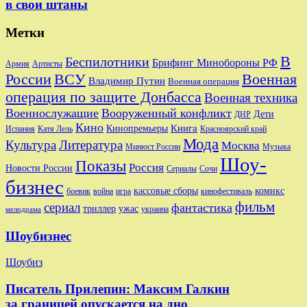
в свои штаны
Метки
В
Беспилотники
Брифинг Минобороны РФ
Артисты
Армия
Военная
России
ВСУ
Владимир Путин
Военная операция
операция по защите Донбасса
Военная техника
Военнослужащие
Вооруженный конфликт
Дети
ДНР
Кино
Кинопремьеры
Книга
Красноярский край
Испания
Катя Лель
Мода
Культура
Литература
Москва
Минюст России
Музыка
Шоу-
Показы
Россия
Новости России
Сериалы
Сочи
бизнес
комикс
кассовые сборы
боевик
игра
кинофестиваль
война
фильм
сериал
фантастика
триллер
ужас
украина
мелодрама
Шоубизнес
Шоубиз
Писатель Прилепин: Максим Галкин
за границей опускается на дно