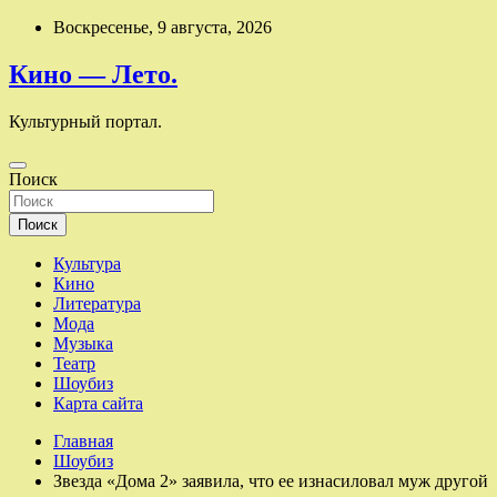
Перейти
Воскресенье, 9 августа, 2026
к
содержимому
Кино — Лето.
Культурный портал.
Поиск
Поиск
Культура
Кино
Литература
Мода
Музыка
Театр
Шоубиз
Карта сайта
Главная
Шоубиз
Звезда «Дома 2» заявила, что ее изнасиловал муж другой