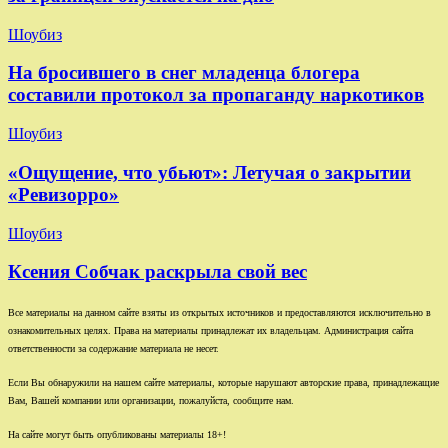
Шоубиз
На бросившего в снег младенца блогера
составили протокол за пропаганду наркотиков
Шоубиз
«Ощущение, что убьют»: Летучая о закрытии
«Ревизорро»
Шоубиз
Ксения Собчак раскрыла свой вес
Все материалы на данном сайте взяты из открытых источников и предоставляются исключительно в
ознакомительных целях. Права на материалы принадлежат их владельцам. Администрация сайта
ответственности за содержание материала не несет.
Если Вы обнаружили на нашем сайте материалы, которые нарушают авторские права, принадлежащие
Вам, Вашей компании или организации, пожалуйста, сообщите нам.
На сайте могут быть опубликованы материалы 18+!