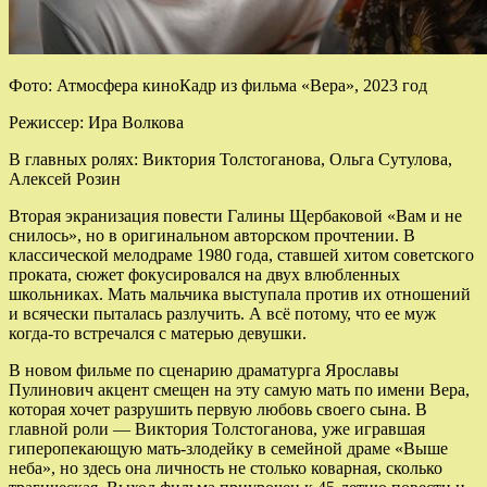
Фото: Атмосфера киноКадр из фильма «Вера», 2023 год
Режиссер: Ира Волкова
В главных ролях: Виктория Толстоганова, Ольга Сутулова,
Алексей Розин
Вторая экранизация повести Галины Щербаковой «Вам и не
снилось», но в оригинальном авторском прочтении. В
классической мелодраме 1980 года, ставшей хитом советского
проката, сюжет фокусировался на двух влюбленных
школьниках. Мать мальчика выступала против их отношений
и всячески пыталась разлучить. А всё потому, что ее муж
когда-то встречался с матерью девушки.
В новом фильме по сценарию драматурга Ярославы
Пулинович акцент смещен на эту самую мать по имени Вера,
которая хочет разрушить первую любовь своего сына. В
главной роли — Виктория Толстоганова, уже игравшая
гиперопекающую мать-злодейку в семейной драме «Выше
неба», но здесь она личность не столько коварная, сколько