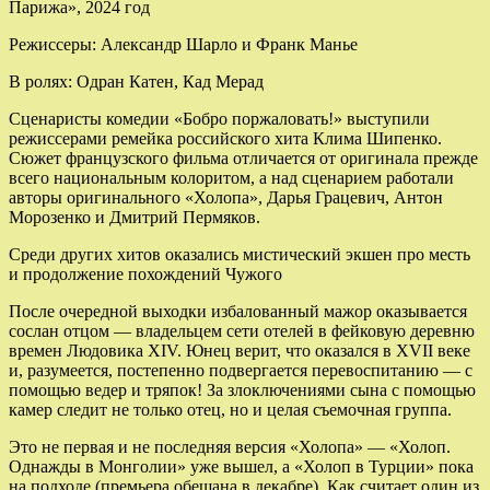
Парижа», 2024 год
Режиссеры: Александр Шарло и Франк Манье
В ролях: Одран Катен, Кад Мерад
Сценаристы комедии «Бобро поржаловать!» выступили
режиссерами ремейка российского хита Клима Шипенко.
Сюжет французского фильма отличается от оригинала прежде
всего национальным колоритом, а над сценарием работали
авторы оригинального «Холопа», Дарья Грацевич, Антон
Морозенко и Дмитрий Пермяков.
Среди других хитов оказались мистический экшен про месть
и продолжение похождений Чужого
После очередной выходки избалованный мажор оказывается
сослан отцом — владельцем сети отелей в фейковую деревню
времен Людовика XIV. Юнец верит, что оказался в XVII веке
и, разумеется, постепенно подвергается перевоспитанию — с
помощью ведер и тряпок! За злоключениями сына с помощью
камер следит не только отец, но и целая съемочная группа.
Это не первая и не последняя версия «Холопа» — «Холоп.
Однажды в Монголии» уже вышел, а «Холоп в Турции» пока
на подходе (премьера обещана в декабре). Как считает один из