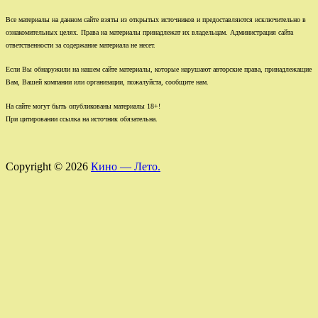
Все материалы на данном сайте взяты из открытых источников и предоставляются исключительно в
ознакомительных целях. Права на материалы принадлежат их владельцам. Администрация сайта
ответственности за содержание материала не несет.
Если Вы обнаружили на нашем сайте материалы, которые нарушают авторские права, принадлежащие
Вам, Вашей компании или организации, пожалуйста, сообщите нам.
На сайте могут быть опубликованы материалы 18+!
При цитировании ссылка на источник обязательна.
Copyright © 2026
Кино — Лето.