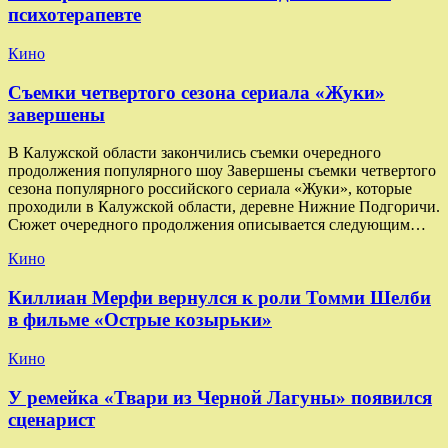
психотерапевте
Кино
Съемки четвертого сезона сериала «Жуки»
завершены
В Калужской области закончились съемки очередного
продолжения популярного шоу Завершены съемки четвертого
сезона популярного российского сериала «Жуки», которые
проходили в Калужской области, деревне Нижние Подгоричи.
Сюжет очередного продолжения описывается следующим…
Кино
Киллиан Мерфи вернулся к роли Томми Шелби
в фильме «Острые козырьки»
Кино
У ремейка «Твари из Черной Лагуны» появился
сценарист