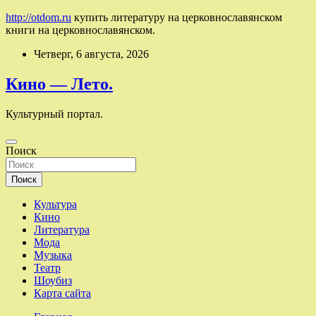
http://otdom.ru
купить литературу на церковнославянском
книги на церковнославянском.
Перейти
Четверг, 6 августа, 2026
к
содержимому
Кино — Лето.
Культурный портал.
Поиск
Поиск
Культура
Кино
Литература
Мода
Музыка
Театр
Шоубиз
Карта сайта