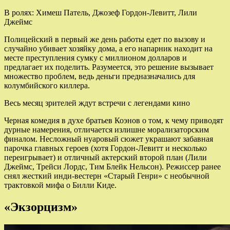
В ролях: Химеш Патель, Джозеф Гордон-Левитт, Лили
Джеймс
Полицейский в первый же день работы едет по вызову и
случайно убивает хозяйку дома, а его напарник находит на
месте преступления сумку с миллионом долларов и
предлагает их поделить. Разумеется, это решение вызывает
множество проблем, ведь деньги предназначались для
колумбийского киллера.
Весь месяц зрителей ждут встречи с легендами кино
Черная комедия в духе братьев Коэнов о том, к чему приводят
дурные намерения, отличается излишне морализаторским
финалом. Несложный нуаровый сюжет украшают забавная
парочка главных героев (хотя Гордон-Левитт и несколько
переигрывает) и отличный актерский второй план (Лили
Джеймс, Трейси Лордс, Тим Блейк Нельсон). Режиссер ранее
снял жесткий инди-вестерн «Старый Генри» с необычной
трактовкой мифа о Билли Киде.
«Экзорцизм»