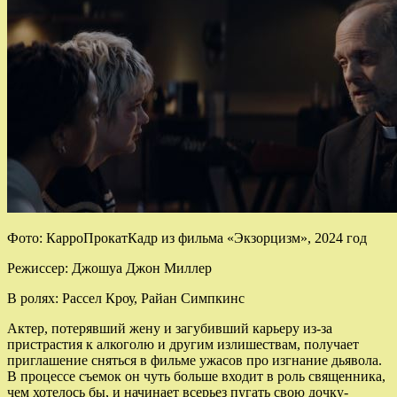
Фото: КарроПрокатКадр из фильма «Экзорцизм», 2024 год
Режиссер: Джошуа Джон Миллер
В ролях: Рассел Кроу, Райан Симпкинс
Актер, потерявший жену и загубивший карьеру из-за
пристрастия к алкоголю и другим излишествам, получает
приглашение сняться в фильме ужасов про изгнание дьявола.
В процессе съемок он чуть больше входит в роль священника,
чем хотелось бы, и начинает всерьез пугать свою дочку-