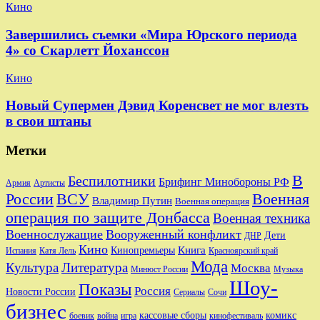
Кино
Завершились съемки «Мира Юрского периода
4» со Скарлетт Йоханссон
Кино
Новый Супермен Дэвид Коренсвет не мог влезть
в свои штаны
Метки
В
Беспилотники
Брифинг Минобороны РФ
Артисты
Армия
Военная
России
ВСУ
Владимир Путин
Военная операция
операция по защите Донбасса
Военная техника
Военнослужащие
Вооруженный конфликт
Дети
ДНР
Кино
Кинопремьеры
Книга
Красноярский край
Испания
Катя Лель
Мода
Культура
Литература
Москва
Минюст России
Музыка
Шоу-
Показы
Россия
Новости России
Сериалы
Сочи
бизнес
комикс
кассовые сборы
боевик
игра
кинофестиваль
война