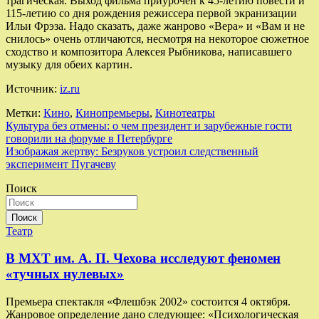
трагическая. Выход фильма приурочен к 45-летию повести и
115-летию со дня рождения режиссера первой экранизации
Ильи Фрэза. Надо сказать, даже жанрово «Вера» и «Вам и не
снилось» очень отличаются, несмотря на некоторое сюжетное
сходство и композитора Алексея Рыбникова, написавшего
музыку для обеих картин.
Источник:
iz.ru
Метки:
Кино
,
Кинопремьеры
,
Кинотеатры
Навигация
Культура без отмены: о чем президент и зарубежные гости
говорили на форуме в Петербурге
по
Изображая жертву: Безруков устроил следственный
записям
эксперимент Пугачеву
Поиск
Поиск
Театр
В МХТ им. А. П. Чехова исследуют феномен
«тучных нулевых»
Премьера спектакля «Флешбэк 2002» состоится 4 октября.
Жанровое определение дано следующее: «Психологическая