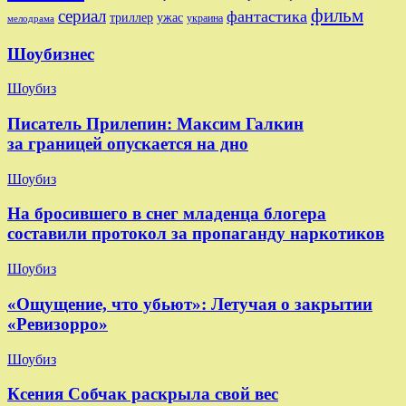
фильм
сериал
фантастика
триллер
ужас
украина
мелодрама
Шоубизнес
Шоубиз
Писатель Прилепин: Максим Галкин
за границей опускается на дно
Шоубиз
На бросившего в снег младенца блогера
составили протокол за пропаганду наркотиков
Шоубиз
«Ощущение, что убьют»: Летучая о закрытии
«Ревизорро»
Шоубиз
Ксения Собчак раскрыла свой вес