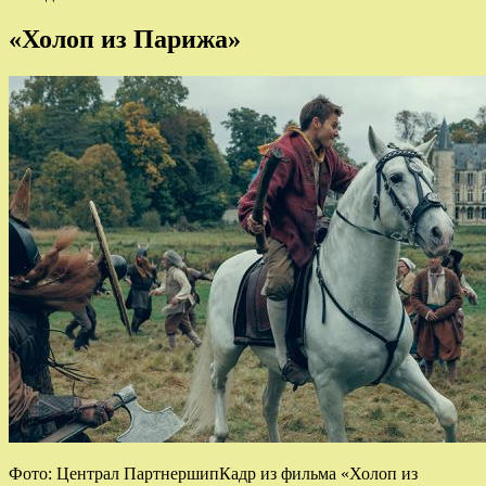
«Холоп из Парижа»
Фото: Централ ПартнершипКадр из фильма «Холоп из