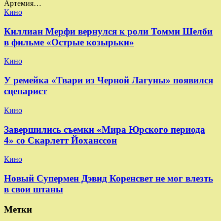
Артемия…
Кино
Киллиан Мерфи вернулся к роли Томми Шелби
в фильме «Острые козырьки»
Кино
У ремейка «Твари из Черной Лагуны» появился
сценарист
Кино
Завершились съемки «Мира Юрского периода
4» со Скарлетт Йоханссон
Кино
Новый Супермен Дэвид Коренсвет не мог влезть
в свои штаны
Метки