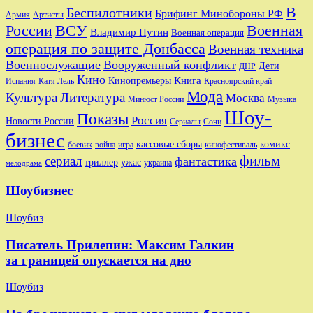
В
Беспилотники
Брифинг Минобороны РФ
Артисты
Армия
Военная
России
ВСУ
Владимир Путин
Военная операция
операция по защите Донбасса
Военная техника
Военнослужащие
Вооруженный конфликт
Дети
ДНР
Кино
Кинопремьеры
Книга
Красноярский край
Испания
Катя Лель
Мода
Культура
Литература
Москва
Минюст России
Музыка
Шоу-
Показы
Россия
Новости России
Сериалы
Сочи
бизнес
комикс
кассовые сборы
боевик
игра
кинофестиваль
война
фильм
сериал
фантастика
триллер
ужас
украина
мелодрама
Шоубизнес
Шоубиз
Писатель Прилепин: Максим Галкин
за границей опускается на дно
Шоубиз