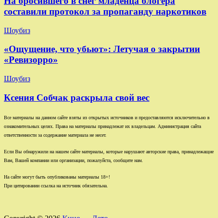
На бросившего в снег младенца блогера
составили протокол за пропаганду наркотиков
Шоубиз
«Ощущение, что убьют»: Летучая о закрытии
«Ревизорро»
Шоубиз
Ксения Собчак раскрыла свой вес
Все материалы на данном сайте взяты из открытых источников и предоставляются исключительно в
ознакомительных целях. Права на материалы принадлежат их владельцам. Администрация сайта
ответственности за содержание материала не несет.
Если Вы обнаружили на нашем сайте материалы, которые нарушают авторские права, принадлежащие
Вам, Вашей компании или организации, пожалуйста, сообщите нам.
На сайте могут быть опубликованы материалы 18+!
При цитировании ссылка на источник обязательна.