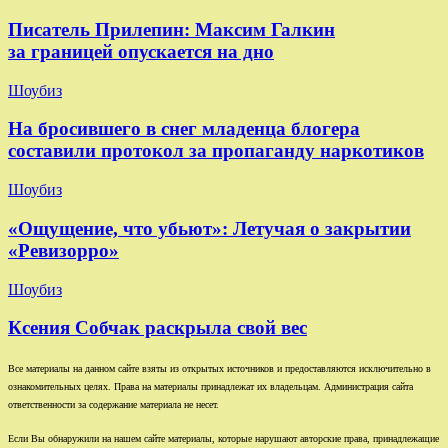
Писатель Прилепин: Максим Галкин
за границей опускается на дно
Шоубиз
На бросившего в снег младенца блогера
составили протокол за пропаганду наркотиков
Шоубиз
«Ощущение, что убьют»: Летучая о закрытии
«Ревизорро»
Шоубиз
Ксения Собчак раскрыла свой вес
Все материалы на данном сайте взяты из открытых источников и предоставляются исключительно в
ознакомительных целях. Права на материалы принадлежат их владельцам. Администрация сайта
ответственности за содержание материала не несет.
Если Вы обнаружили на нашем сайте материалы, которые нарушают авторские права, принадлежащие