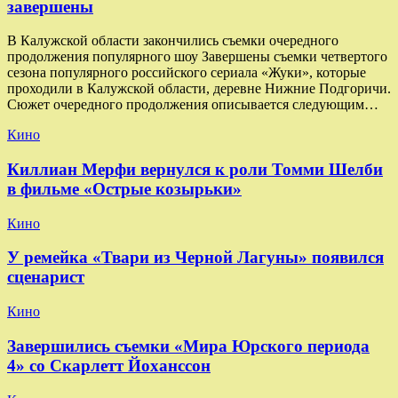
завершены
В Калужской области закончились съемки очередного
продолжения популярного шоу Завершены съемки четвертого
сезона популярного российского сериала «Жуки», которые
проходили в Калужской области, деревне Нижние Подгоричи.
Сюжет очередного продолжения описывается следующим…
Кино
Киллиан Мерфи вернулся к роли Томми Шелби
в фильме «Острые козырьки»
Кино
У ремейка «Твари из Черной Лагуны» появился
сценарист
Кино
Завершились съемки «Мира Юрского периода
4» со Скарлетт Йоханссон