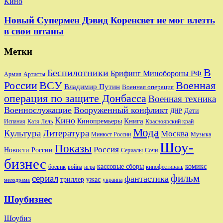
Кино
Новый Супермен Дэвид Коренсвет не мог влезть
в свои штаны
Метки
В
Беспилотники
Брифинг Минобороны РФ
Артисты
Армия
Военная
России
ВСУ
Владимир Путин
Военная операция
операция по защите Донбасса
Военная техника
Военнослужащие
Вооруженный конфликт
Дети
ДНР
Кино
Кинопремьеры
Книга
Красноярский край
Испания
Катя Лель
Мода
Культура
Литература
Москва
Минюст России
Музыка
Шоу-
Показы
Россия
Новости России
Сериалы
Сочи
бизнес
комикс
кассовые сборы
боевик
игра
кинофестиваль
война
фильм
сериал
фантастика
триллер
ужас
украина
мелодрама
Шоубизнес
Шоубиз