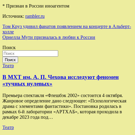
* Признан в России иноагентом
Источник:
rambler.ru
Навигация
Том Круз удивил фанатов появлением на концерте в Альберт-
холле
по
Орнелла Мути призналась в любви к России
записям
Поиск
Поиск
Театр
В МХТ им. А. П. Чехова исследуют феномен
«тучных нулевых»
Премьера спектакля «Флешбэк 2002» состоится 4 октября.
Жанровое определение дано следующее: «Психологическая
драма с элементами фантастики». Постановка родилась в
рамках 6-й лаборатории «АРТХАБ», которая проходила в
декабре 2023 года под…
Театр