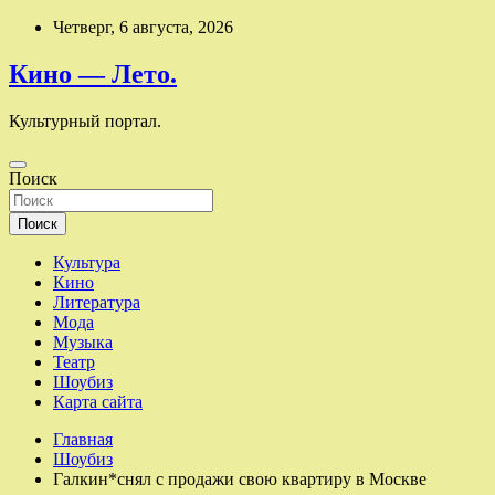
Перейти
Четверг, 6 августа, 2026
к
содержимому
Кино — Лето.
Культурный портал.
Поиск
Поиск
Культура
Кино
Литература
Мода
Музыка
Театр
Шоубиз
Карта сайта
Главная
Шоубиз
Галкин*снял с продажи свою квартиру в Москве